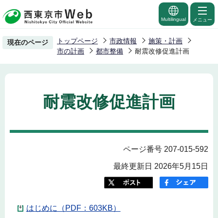
こ
の
Multilingual
メニュー
ペ
トップページ
市政情報
施策・計画
現在のページ
ー
市の計画
都市整備
耐震改修促進計画
ジ
の
先
耐震改修促進計画
頭
で
す
ページ番号 207-015-592
最終更新日 2026年5月15日
はじめに（PDF：603KB）