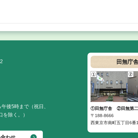
2
田無庁
ら午後5時まで（祝日、
①田無庁舎
②田無第
口を除く。）
〒188-8666
西東京市南町五丁目6番1
い合わせ