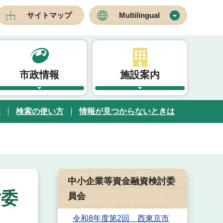
サイトマップ
Multilingual
市政情報
施設案内
覧
検索の使い方
情報が見つからないときは
中小企業等資金融資検討委
討委
員会
令和8年度第2回 西東京市