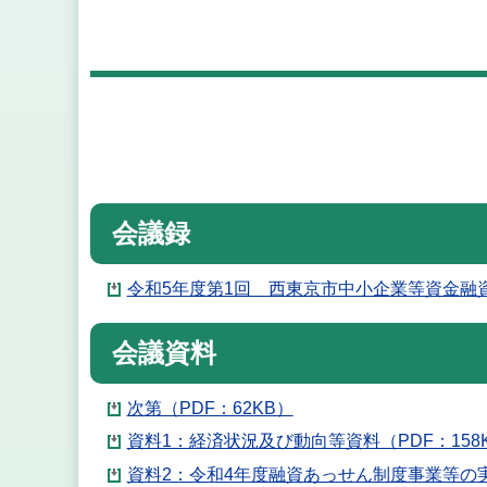
会議録
令和5年度第1回 西東京市中小企業等資金融資検
会議資料
次第（PDF：62KB）
資料1：経済状況及び動向等資料（PDF：158
資料2：令和4年度融資あっせん制度事業等の実績