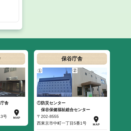
舎
保谷庁舎
二庁舎
①防災センター
保谷保健福祉総合センター
3号
〒202-8555
西東京市中町一丁目5番1号