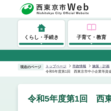
こ
の
ペ
ー
ジ
くらし・手続き
子育て・教育
の
先
頭
で
す
トップページ
市政情報
施策・計画
現在のページ
令和5年度第1回 西東京市中小企業等資
令和5年度第1回 西