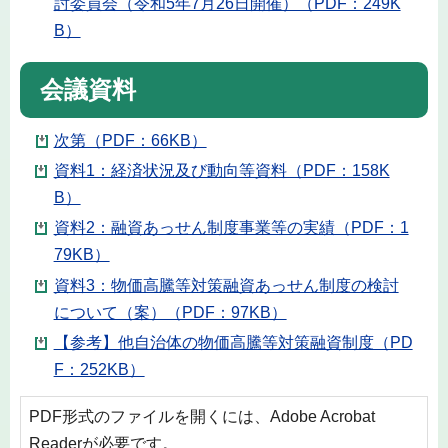
討委員会（令和5年7月26日開催）（PDF：249K
B）
会議資料
次第（PDF：66KB）
資料1：経済状況及び動向等資料（PDF：158K
B）
資料2：融資あっせん制度事業等の実績（PDF：1
79KB）
資料3：物価高騰等対策融資あっせん制度の検討
について（案）（PDF：97KB）
【参考】他自治体の物価高騰等対策融資制度（PD
F：252KB）
PDF形式のファイルを開くには、Adobe Acrobat
Readerが必要です。