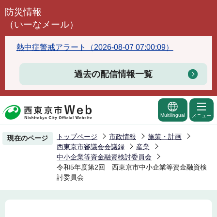
こ
防災情報
の
（いーなメール）
ペ
ー
熱中症警戒アラート（2026-08-07 07:00:09）
ジ
の
過去の配信情報一覧
先
頭
で
Multilingual
メニュー
す
トップページ
市政情報
施策・計画
現在のページ
西東京市審議会会議録
産業
中小企業等資金融資検討委員会
令和5年度第2回 西東京市中小企業等資金融資検
討委員会