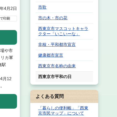
市歌
5年4月2日
市の木・市の花
で印刷
西東京市マスコットキャラ
クター「いこいーな」
非核・平和都市宣言
場や市
健康都市宣言
メリカ軍
無駅
西東京市名称の由来
西東京市平和の日
月12
す。
よくある質問
「暮らしの便利帳」「西東
京市民マップ」について