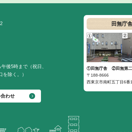
2
田無庁
ら午後5時まで（祝日、
①田無庁舎
②田無第
口を除く。）
〒188-8666
西東京市南町五丁目6番1
い合わせ