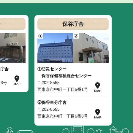
舎
保谷庁舎
二庁舎
①防災センター
保谷保健福祉総合センター
3号
〒202-8555
西東京市中町一丁目5番1号
②保谷東分庁舎
〒202-8555
西東京市中町一丁目6番8号