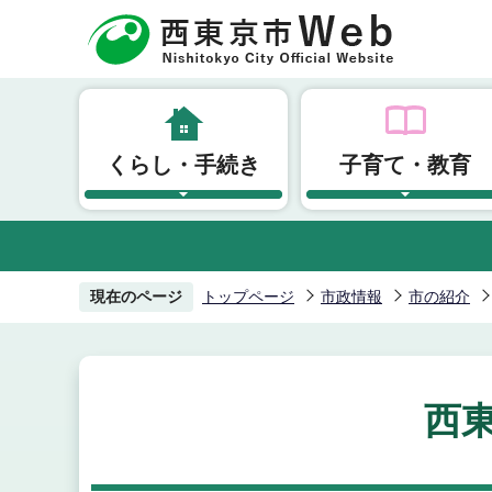
こ
の
ペ
ー
ジ
くらし・手続き
子育て・教育
の
先
頭
で
す
現在のページ
トップページ
市政情報
市の紹介
西