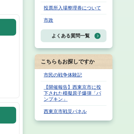
投票所入場整理券について
市政
よくある質問一覧
こちらもお探しですか
市民の戦争体験記
【開催報告】西東京市に投
下された模擬原子爆弾「パ
ンプキン」
西東京市戦災パネル