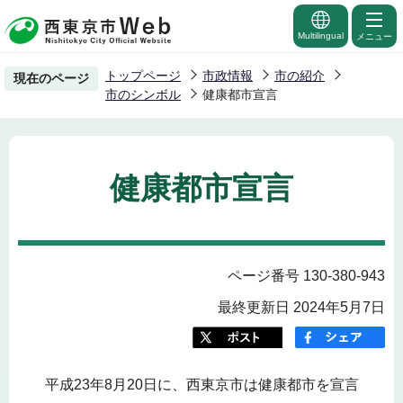
こ
の
Multilingual
メニュー
ペ
トップページ
市政情報
市の紹介
現在のページ
ー
市のシンボル
健康都市宣言
ジ
の
先
健康都市宣言
頭
で
す
ページ番号 130-380-943
最終更新日 2024年5月7日
平成23年8月20日に、西東京市は健康都市を宣言