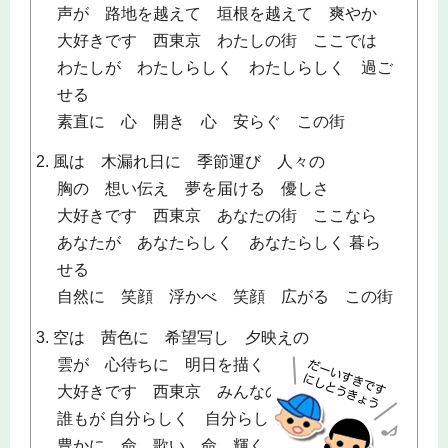
声が 路地を越えて 垣根を越えて 爽やか
大好きです 西東京 わたしの街 ここでは
わたしが わたしらしく わたしらしく 過ご
せる
素直に 心 開き 心 安らぐ この街
2. 風は 木漏れ日に 季節運び 人々の
胸の 想い伝え 夢を届ける 優しさ
大好きです 西東京 あなたの街 ここなら
あなたが あなたらしく あなたらしく 暮ら
せる
自然に 笑顔 浮かべ 笑顔 広がる この街
3. 空は 茜色に 希望写し 夕映えの
雲が 心待ちに 明日を描く 嬉しさ
大好きです 西東京 みんなの街 こここそ
誰もが 自分らしく 自分らしく 生きてる
豊かに 命 歌い 命 輝く この街