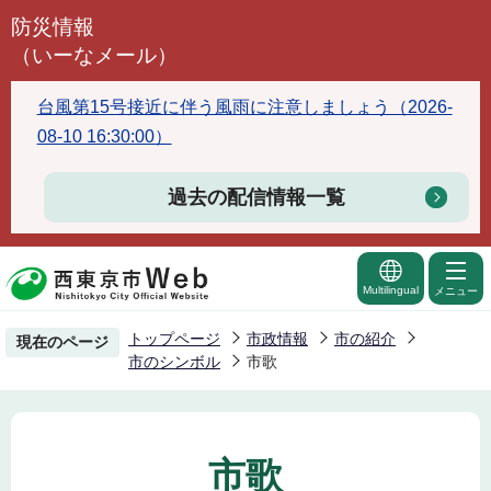
こ
防災情報
の
（いーなメール）
ペ
ー
台風第15号接近に伴う風雨に注意しましょう（2026-
ジ
08-10 16:30:00）
の
先
過去の配信情報一覧
頭
で
す
Multilingual
メニュー
トップページ
市政情報
市の紹介
現在のページ
市のシンボル
市歌
市歌