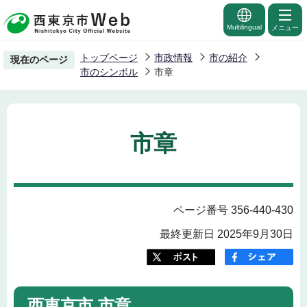
こ
の
Multilingual
メニュー
ペ
トップページ
市政情報
市の紹介
現在のページ
ー
市のシンボル
市章
ジ
の
先
市章
頭
で
す
ページ番号 356-440-430
最終更新日 2025年9月30日
西東京市 市章