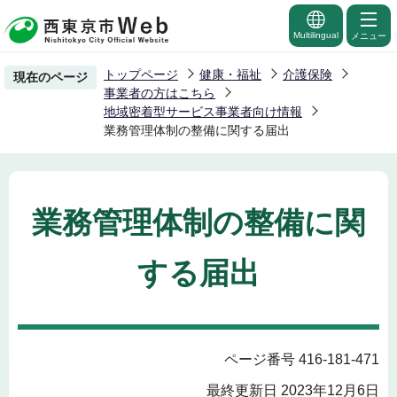
こ
の
Multilingual
メニュー
ペ
トップページ
健康・福祉
介護保険
現在のページ
ー
事業者の方はこちら
ジ
地域密着型サービス事業者向け情報
業務管理体制の整備に関する届出
の
先
頭
で
業務管理体制の整備に関
す
する届出
ページ番号 416-181-471
最終更新日 2023年12月6日