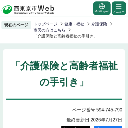
こ
の
Multilingual
メニュー
ペ
トップページ
健康・福祉
介護保険
現在のページ
ー
市民の方はこちら
ジ
「介護保険と高齢者福祉の手引き」
の
先
頭
「介護保険と高齢者福祉
で
す
の手引き」
ページ番号 594-745-790
最終更新日 2026年7月27日