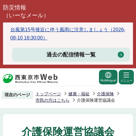
こ
防災情報
の
（いーなメール）
ペ
ー
台風第15号接近に伴う風雨に注意しましょう（2026-
ジ
08-10 16:30:00）
の
先
過去の配信情報一覧
頭
で
す
Multilingual
メニュー
トップページ
健康・福祉
介護保険
現在のページ
市民の方はこちら
介護保険運営協議会
介護保険運営協議会