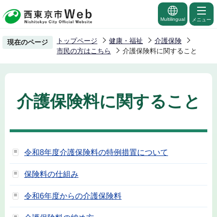
こ
の
Multilingual
メニュー
ペ
トップページ
健康・福祉
介護保険
現在のページ
ー
市民の方はこちら
介護保険料に関すること
ジ
の
先
介護保険料に関すること
頭
で
す
令和8年度介護保険料の特例措置について
保険料の仕組み
令和6年度からの介護保険料