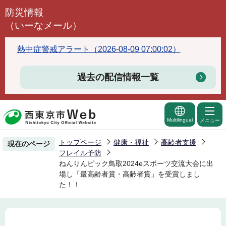
こ
防災情報
の
（いーなメール）
ペ
ー
熱中症警戒アラート（2026-08-09 07:00:02）
ジ
の
過去の配信情報一覧
先
頭
で
Multilingual
メニュー
す
トップページ
健康・福祉
高齢者支援
現在のページ
フレイル予防
ねんりんピック鳥取2024eスポーツ交流大会に出
場し「最高齢者賞・高齢者賞」を受賞しまし
た！！