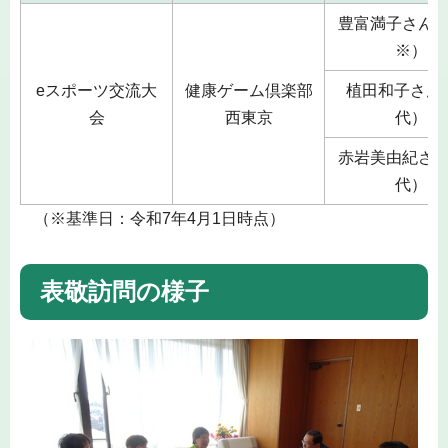
豊富満子さん（
※）
eスポーツ交流大
健康ゲーム倶楽部
植田和子さん（
会
西東京
代）
赤岩美由紀さん
代）
（※基準日：令和7年4月1日時点）
表敬訪問の様子