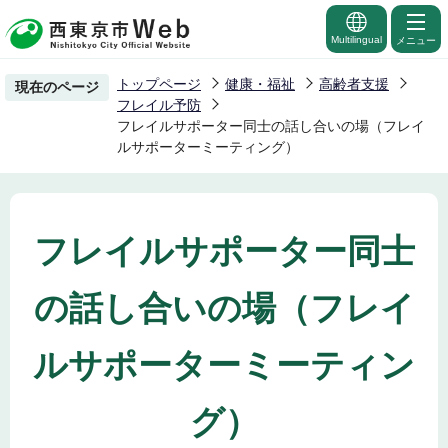
こ
の
Multilingual
メニュー
ペ
トップページ
健康・福祉
高齢者支援
現在のページ
ー
フレイル予防
ジ
フレイルサポーター同士の話し合いの場（フレイ
ルサポーターミーティング）
の
先
頭
で
フレイルサポーター同士
す
の話し合いの場（フレイ
ルサポーターミーティン
グ）