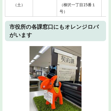
（土）
（柳沢一丁目15番１
２
号）
市役所の各課窓口にもオレンジロバ
がいます