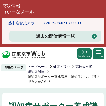
こ
防災情報
の
（いーなメール）
ペ
ー
熱中症警戒アラート（2026-08-07 07:00:09）
ジ
の
過去の配信情報一覧
先
頭
で
Multilingual
メニュー
す
トップページ
健康・福祉
高齢者支援
現在のページ
認知症関連
認知症サポーター養成講座 認知症について学ん
でみませんか？