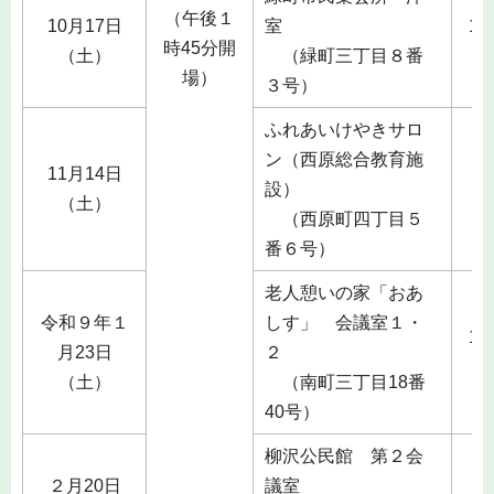
（午後１
10月17日
室
1
時45分開
（土）
（緑町三丁目８番
1
場）
３号）
ふれあいけやきサロ
ン（西原総合教育施
11月14日
1
設）
（土）
1
（西原町四丁目５
番６号）
老人憩いの家「おあ
令和９年１
しす」 会議室１・
1
月23日
２
（土）
（南町三丁目18番
40号）
柳沢公民館 第２会
２月20日
議室
２