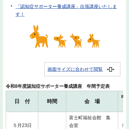
「認知症サポーター養成講座」出張講座いたしま
す！
画面サイズに合わせて閲覧
令和8年度認知症サポーター養成講座 年間予定表
申
日 付
時間
会 場
富士町福祉会館 集
５月23日
会室
５