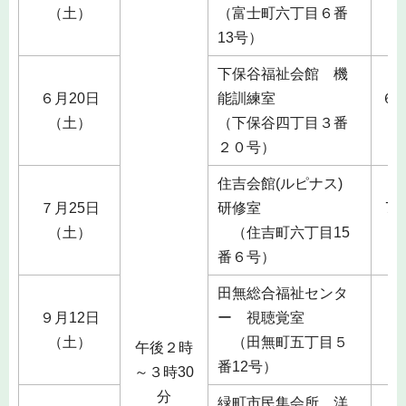
（土）
（富士町六丁目６番
13号）
下保谷福祉会館 機
６月20日
能訓練室
６
（土）
（下保谷四丁目３番
２０号）
住吉会館(ルピナス)
７月25日
研修室
7
（土）
（住吉町六丁目15
番６号）
田無総合福祉センタ
９月12日
ー 視聴覚室
８
（土）
（田無町五丁目５
午後２時
番12号）
～３時30
分
緑町市民集会所 洋