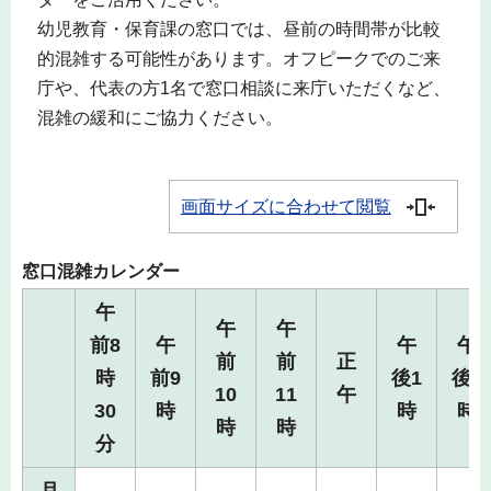
幼児教育・保育課の窓口では、昼前の時間帯が比較
的混雑する可能性があります。オフピークでのご来
庁や、代表の方1名で窓口相談に来庁いただくなど、
混雑の緩和にご協力ください。
画面サイズに合わせて閲覧
窓口混雑カレンダー
午
午
午
前8
午
午
午
前
前
正
時
前9
後1
後2
10
11
午
30
時
時
時
時
時
分