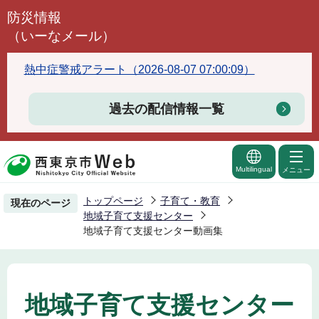
こ
防災情報
の
（いーなメール）
ペ
ー
熱中症警戒アラート（2026-08-07 07:00:09）
ジ
の
過去の配信情報一覧
先
頭
で
Multilingual
メニュー
す
トップページ
子育て・教育
現在のページ
地域子育て支援センター
地域子育て支援センター動画集
地域子育て支援センター