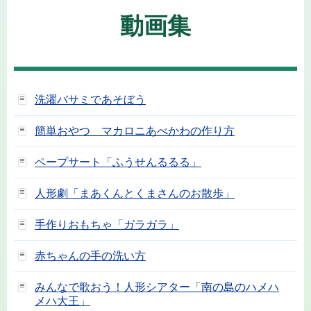
動画集
洗濯バサミであそぼう
簡単おやつ マカロニあべかわの作り方
ペープサート「ふうせんるるる」
人形劇「まあくんとくまさんのお散歩」
手作りおもちゃ「ガラガラ」
赤ちゃんの手の洗い方
みんなで歌おう！人形シアター「南の島のハメハ
メハ大王」