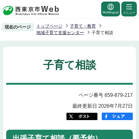
こ
の
Multilingual
メニュー
ペ
トップページ
子育て・教育
現在のページ
ー
地域子育て支援センター
子育て相談
ジ
の
先
子育て相談
頭
で
す
ページ番号 659-879-217
最終更新日 2026年7月27日
出張子育て相談（要予約）