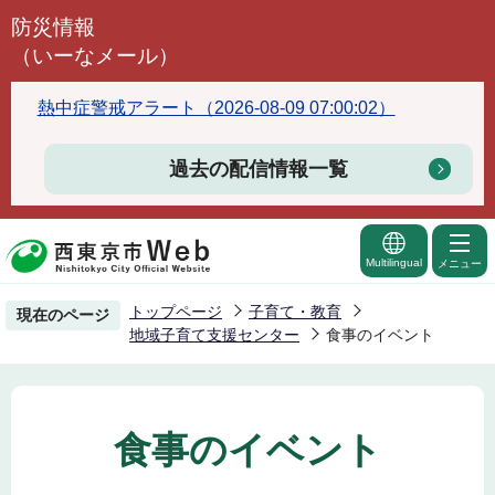
こ
防災情報
の
（いーなメール）
ペ
ー
熱中症警戒アラート（2026-08-09 07:00:02）
ジ
の
過去の配信情報一覧
先
頭
で
Multilingual
メニュー
す
トップページ
子育て・教育
現在のページ
地域子育て支援センター
食事のイベント
食事のイベント