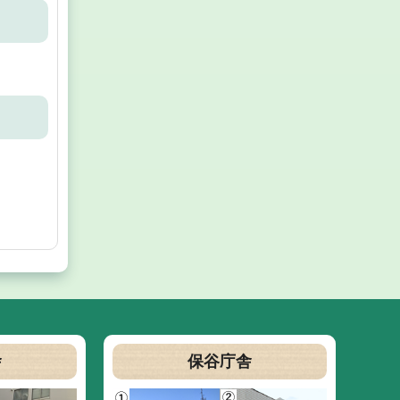
舎
保谷庁舎