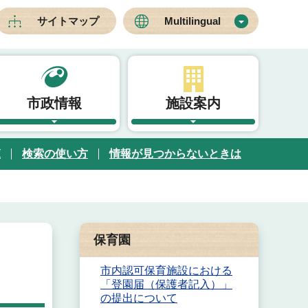
サイトマップ
Multilingual
市政情報
施設案内
覧
検索の使い方
情報が見つからないときは
保育園
市内認可保育施設における
「登園届（保護者記入）」
の提出について