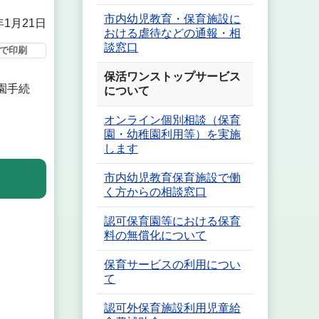
市内幼児教育・保育施設に
年1月21日
おける虐待などの通報・相
談窓口
で印刷
保活ワンストップサービス
園手続
について
オンライン個別相談（保育
園・幼稚園利用等）を実施
します
市内幼児教育保育施設で働
く方からの相談窓口
認可保育園等における保育
料の無償化について
保育サービスの利用につい
て
認可外保育施設利用児童給