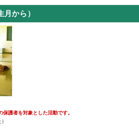
生月から）
の保護者を対象とした活動です。
た）
。