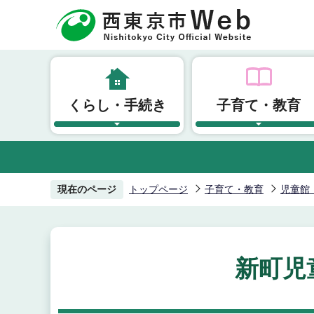
こ
の
ペ
ー
ジ
くらし・手続き
子育て・教育
の
先
頭
で
す
現在のページ
トップページ
子育て・教育
児童館
新町児