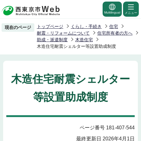
こ
の
Multilingual
メニュー
ペ
トップページ
くらし・手続き
住宅
現在のページ
ー
耐震・リフォームについて
住宅所有者の方へ
ジ
助成・派遣制度
木造住宅
木造住宅耐震シェルター等設置助成制度
の
先
頭
で
木造住宅耐震シェルター
す
等設置助成制度
ページ番号 181-407-544
最終更新日 2026年4月1日