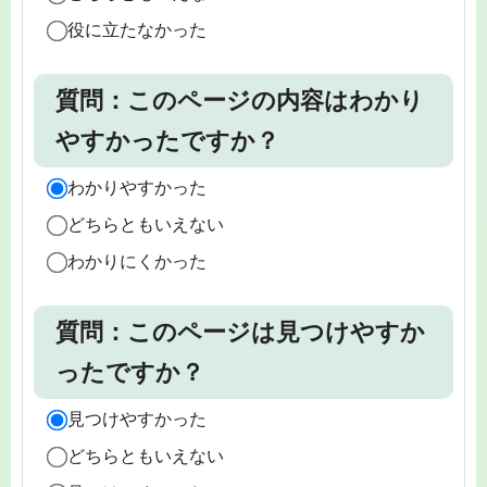
役に立たなかった
質問：このページの内容はわかり
やすかったですか？
わかりやすかった
どちらともいえない
わかりにくかった
質問：このページは見つけやすか
ったですか？
見つけやすかった
どちらともいえない