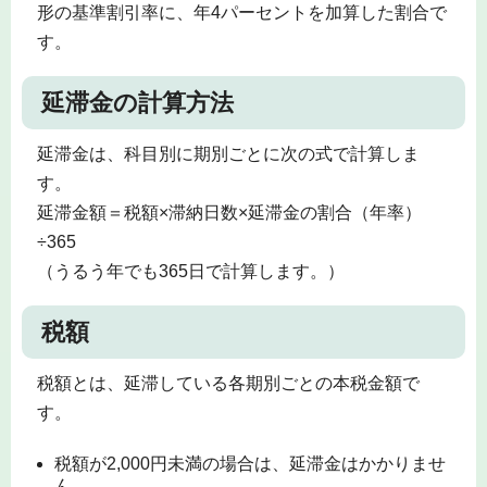
形の基準割引率に、年4パーセントを加算した割合で
す。
延滞金の計算方法
延滞金は、科目別に期別ごとに次の式で計算しま
す。
延滞金額＝税額×滞納日数×延滞金の割合（年率）
÷365
（うるう年でも365日で計算します。）
税額
税額とは、延滞している各期別ごとの本税金額で
す。
税額が2,000円未満の場合は、延滞金はかかりませ
ん。