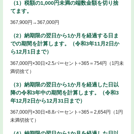
（1）税額の1,000円未満の端数金額を切り捨
てます。
367,900円→367,000円
（2）納期限の翌日から1か月を経過する日ま
での期間を計算します。（令和3年11月2日か
ら12月1日まで）
367,000円×30日×2.5パーセント÷365＝754円（1円未
満切捨て）
（3）納期限の翌日から1か月を経過した日以
降の令和3年中の期間を計算します。（令和3
年12月2日から12月31日まで）
367,000円×30日×8.8パーセント÷365＝2,654円（1円
未満切捨て）
（4）納期限の翌日から1か月を経過した日以