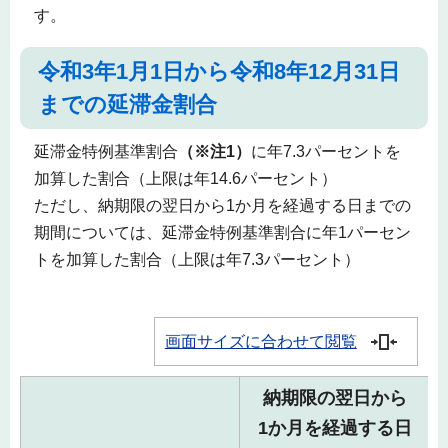
す。
令和3年1月1日から令和8年12月31日
までの延滞金割合
延滞金特例基準割合
（※注1）
に年7.3パーセントを
加算した割合（上限は年14.6パーセント）
ただし、納期限の翌日から1か月を経過する日までの
期間については、延滞金特例基準割合に年1パーセン
トを加算した割合（上限は年7.3パーセント）
画面サイズに合わせて閲覧
納期限の翌日から
1か月を経過する日