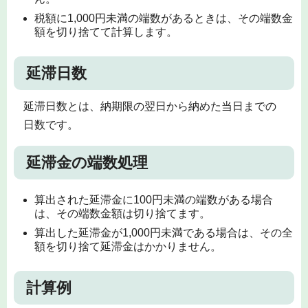
税額に1,000円未満の端数があるときは、その端数金
額を切り捨てて計算します。
延滞日数
延滞日数とは、納期限の翌日から納めた当日までの
日数です。
延滞金の端数処理
算出された延滞金に100円未満の端数がある場合
は、その端数金額は切り捨てます。
算出した延滞金が1,000円未満である場合は、その全
額を切り捨て延滞金はかかりません。
計算例