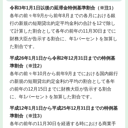
令和3年1月1日以後の延滞金特例基準割合（※注1）
各年の前々年9月から前年8月までの各月における銀
行の新規の短期貸出約定平均金利の合計を12で除し
て計算した割合として各年の前年の11月30日までに
財務大臣が告示する割合に、年1パーセントを加算し
た割合です。
平成26年1月1日から令和2年12月31日までの特例基
準割合（※注2）
各年の前々年10月から前年9月までにおける国内銀行
の新規の短期貸出約定金利の平均の割合として各年
の前年の12月15日までに財務大臣が告示する割合
に、年1パーセントを加算した割合です。
平成12年1月1日から平成25年12月31日までの特例基
準割合（※注3）
各年の前年の11月30日を経過する時における商業手