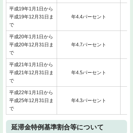
平成19年1月1日から
平成19年12月31日ま
年4.4パーセント
で
平成20年1月1日から
平成20年12月31日ま
年4.7パーセント
で
平成21年1月1日から
平成21年12月31日ま
年4.5パーセント
で
平成22年1月1日から
平成25年12月31日ま
年4.3パーセント
で
延滞金特例基準割合等について