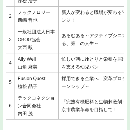
深松 浩子
ノックノロジー
新人が変わると職場が変わる“手
2
西嶋 哲也
ンジ！
一般社団法人日本
あるむある～アクティブシニア
3
OBOG協会
る、第二の人生～
大西 毅
Ally Well
忙しい朝にゆとりと栄養を届け
4
山角 麻美
を支える幼児パン
Fusion Quest
採用できる企業へ！変革プロジ
5
植松 晶子
ーンシップ～
テックコネクショ
「完熟有機肥料と生物刺激剤＋
6
ン合同会社
京市農業革命を目指して！
内田 茂