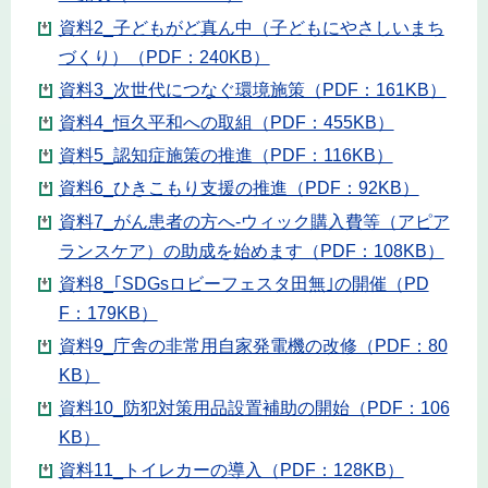
資料2_子どもがど真ん中（子どもにやさしいまち
づくり）（PDF：240KB）
資料3_次世代につなぐ環境施策（PDF：161KB）
資料4_恒久平和への取組（PDF：455KB）
資料5_認知症施策の推進（PDF：116KB）
資料6_ひきこもり支援の推進（PDF：92KB）
資料7_がん患者の方へ-ウィック購入費等（アピア
ランスケア）の助成を始めます（PDF：108KB）
資料8_｢SDGsロビーフェスタ田無｣の開催（PD
F：179KB）
資料9_庁舎の非常用自家発電機の改修（PDF：80
KB）
資料10_防犯対策用品設置補助の開始（PDF：106
KB）
資料11_トイレカーの導入（PDF：128KB）