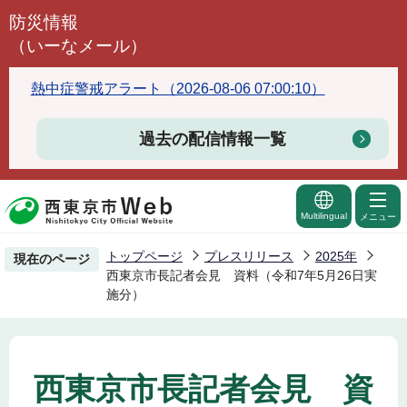
こ
防災情報
の
（いーなメール）
ペ
ー
熱中症警戒アラート（2026-08-06 07:00:10）
ジ
の
過去の配信情報一覧
先
頭
で
Multilingual
メニュー
す
トップページ
プレスリリース
2025年
現在のページ
西東京市長記者会見 資料（令和7年5月26日実
施分）
西東京市長記者会見 資