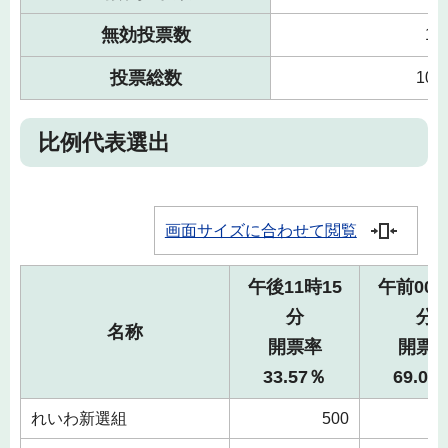
無効投票数
1,
投票総数
104
比例代表選出
画面サイズに合わせて閲覧
午後11時15
午前00時
分
分
名称
開票率
開票
33.57％
69.06
れいわ新選組
500
1