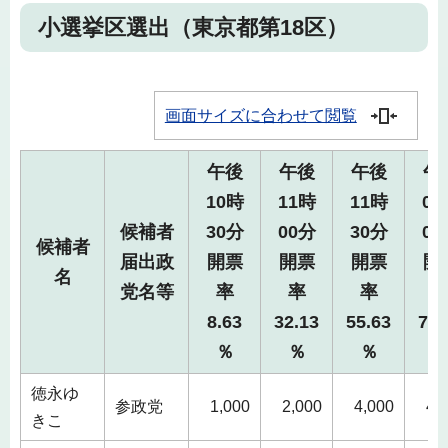
小選挙区選出（東京都第18区）
画面サイズに合わせて閲覧
午後
午後
午後
午
10時
11時
11時
00
候補者
30分
00分
30分
00
候補者
届出政
開票
開票
開票
開
名
党名等
率
率
率
8.63
32.13
55.63
72.
％
％
％
徳永ゆ
参政党
1,000
2,000
4,000
4,
きこ