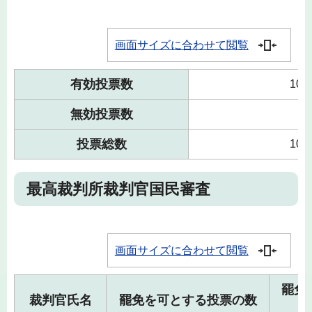
画面サイズに合わせて閲覧
有効投票数
103
無効投票数
9
投票総数
104
最高裁判所裁判官国民審査
画面サイズに合わせて閲覧
罷免
裁判官氏名
罷免を可とする投票の数