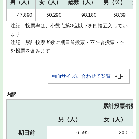
男（人）
女（人）
総数（人）
男（％）
女
47,890
50,290
98,180
58.39
注記：投票率は、小数点第3位以下を四捨五入してい
ます。
注記：累計投票者数に期日前投票・不在者投票・在
外投票を含みます。
画面サイズに合わせて閲覧
内訳
累計投票者数
男（人）
女（人）
期日前
16,595
20,019