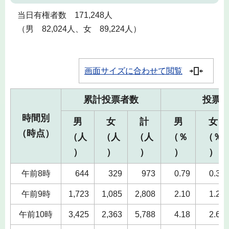
当日有権者数 171,248人
（男 82,024人、女 89,224人）
画面サイズに合わせて閲覧
累計投票者数
投票
時間別
男
女
計
男
女
（時点）
（人
（人
（人
（％
（％
）
）
）
）
）
午前8時
644
329
973
0.79
0.37
午前9時
1,723
1,085
2,808
2.10
1.22
午前10時
3,425
2,363
5,788
4.18
2.65