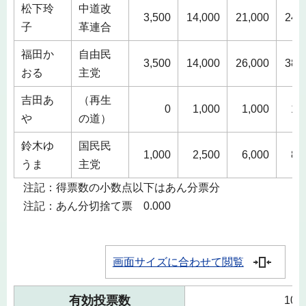
松下玲
中道改
3,500
14,000
21,000
24,
子
革連合
福田か
自由民
3,500
14,000
26,000
38,
おる
主党
吉田あ
（再生
0
1,000
1,000
1,
や
の道）
鈴木ゆ
国民民
1,000
2,500
6,000
8,
うま
主党
注記：得票数の小数点以下はあん分票分
注記：あん分切捨て票 0.000
画面サイズに合わせて閲覧
有効投票数
102