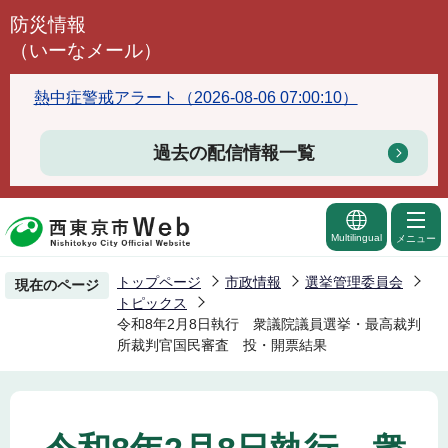
こ
防災情報
の
（いーなメール）
ペ
ー
熱中症警戒アラート（2026-08-06 07:00:10）
ジ
の
過去の配信情報一覧
先
頭
で
Multilingual
メニュー
す
トップページ
市政情報
選挙管理委員会
現在のページ
トピックス
令和8年2月8日執行 衆議院議員選挙・最高裁判
所裁判官国民審査 投・開票結果