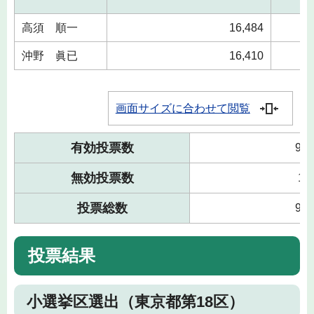
高須 順一
16,484
沖野 眞已
16,410
画面サイズに合わせて閲覧
有効投票数
97,
無効投票数
1,
投票総数
98,
投票結果
小選挙区選出（東京都第18区）