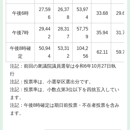
27,59
26,37
53,97
午後6時
33.68
29.61
6
8
4
29,44
28,31
57,75
午後7時
35.94
31.78
2
7
9
午後8時確
50,94
53,31
104,2
62.11
59.75
定
4
2
56
注記：前回の衆議院議員選挙は令和6年10月27日執
行
注記：投票率は、小選挙区選出分です。
注記：投票率は、小数点第3位以下を四捨五入してい
ます。
注記：午後8時確定は期日前投票・不在者投票を含み
ます。