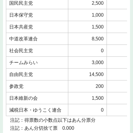
国民民主党
2,500
10
日本保守党
1,000
2
日本共産党
1,500
2
中道改革連合
8,500
14
社会民主党
0
チームみらい
3,000
9
自由民主党
14,500
26
参政党
200
3
日本維新の会
1,500
3
減税日本・ゆうこく連合
0
注記：得票数の小数点以下はあん分票分
注記：あん分切捨て票 0.000