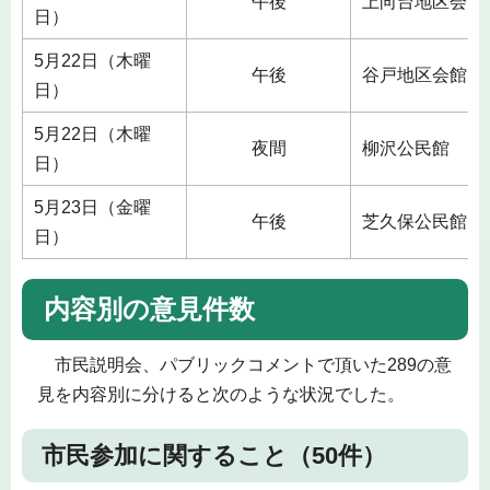
午後
上向台地区会館
日）
5月22日（木曜
午後
谷戸地区会館
日）
5月22日（木曜
夜間
柳沢公民館
日）
5月23日（金曜
午後
芝久保公民館
日）
内容別の意見件数
市民説明会、パブリックコメントで頂いた289の意
見を内容別に分けると次のような状況でした。
市民参加に関すること（50件）