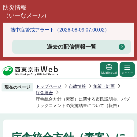
こ
防災情報
の
（いーなメール）
ペ
ー
熱中症警戒アラート（2026-08-09 07:00:02）
ジ
の
過去の配信情報一覧
先
頭
で
Multilingual
メニュー
す
トップページ
市政情報
施策・計画
現在のページ
庁舎統合
庁舎統合方針（素案）に関する市民説明会、パブ
リックコメントの実施結果について（報告）