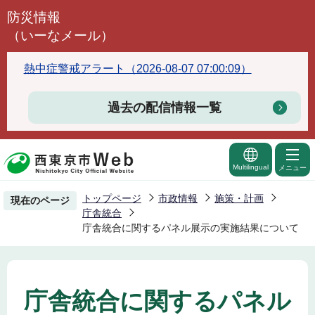
こ
防災情報
の
（いーなメール）
ペ
ー
熱中症警戒アラート（2026-08-07 07:00:09）
ジ
の
過去の配信情報一覧
先
頭
で
Multilingual
メニュー
す
トップページ
市政情報
施策・計画
現在のページ
庁舎統合
庁舎統合に関するパネル展示の実施結果について
庁舎統合に関するパネル