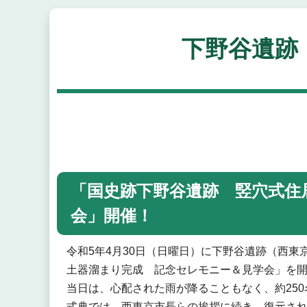
下野谷遺跡
「国史跡下野谷遺跡 竪穴式住
会」開催！
令和5年4月30日（日曜日）に下野谷遺跡（西
土器溜まり完成 記念セレモニー＆見学会」を
当日は、心配された雨が降ることもなく、約25
式典では、西東京市長らの挨拶に続き、復元さ