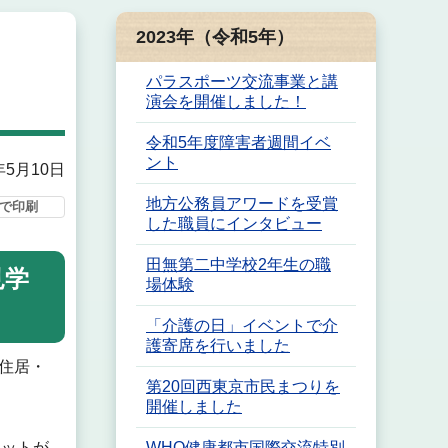
2023年（令和5年）
パラスポーツ交流事業と講
演会を開催しました！
令和5年度障害者週間イベ
ント
年5月10日
地方公務員アワードを受賞
で印刷
した職員にインタビュー
田無第二中学校2年生の職
見学
場体験
「介護の日」イベントで介
護寄席を行いました
住居・
第20回西東京市民まつりを
開催しました
カットが
WHO健康都市国際交流特別