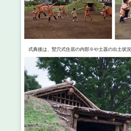
式典後は、竪穴式住居の内部※や土器の出土状