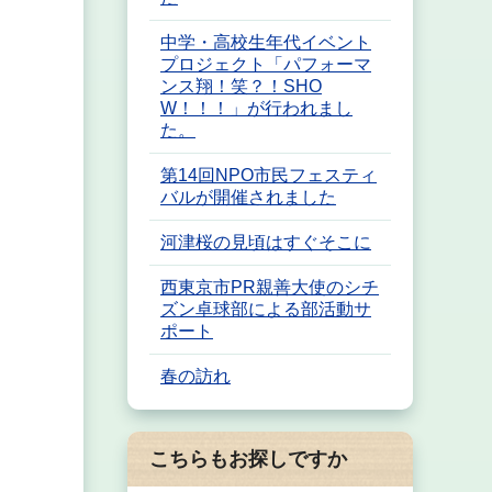
中学・高校生年代イベント
プロジェクト「パフォーマ
ンス翔！笑？！SHO
W！！！」が行われまし
た。
第14回NPO市民フェスティ
バルが開催されました
河津桜の見頃はすぐそこに
西東京市PR親善大使のシチ
ズン卓球部による部活動サ
ポート
春の訪れ
こちらもお探しですか