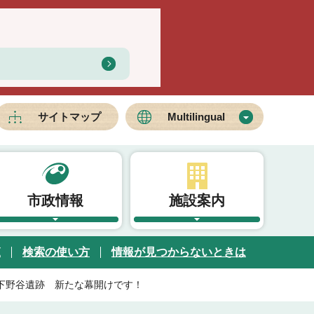
サイトマップ
Multilingual
市政情報
施設案内
覧
検索の使い方
情報が見つからないときは
下野谷遺跡 新たな幕開けです！