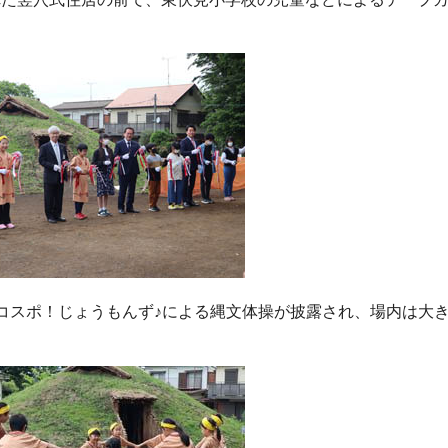
コスポ！じょうもんず♪による縄文体操が披露され、場内は大