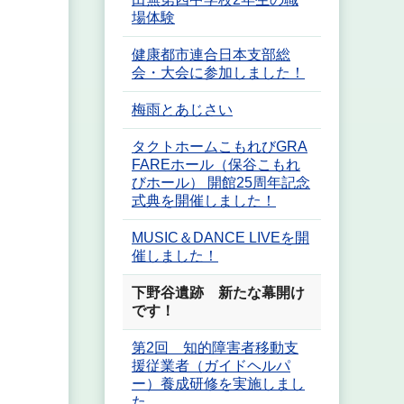
場体験
健康都市連合日本支部総
会・大会に参加しました！
梅雨とあじさい
タクトホームこもれびGRA
FAREホール（保谷こもれ
びホール） 開館25周年記念
式典を開催しました！
MUSIC＆DANCE LIVEを開
催しました！
下野谷遺跡 新たな幕開け
です！
第2回 知的障害者移動支
援従業者（ガイドヘルパ
ー）養成研修を実施しまし
た