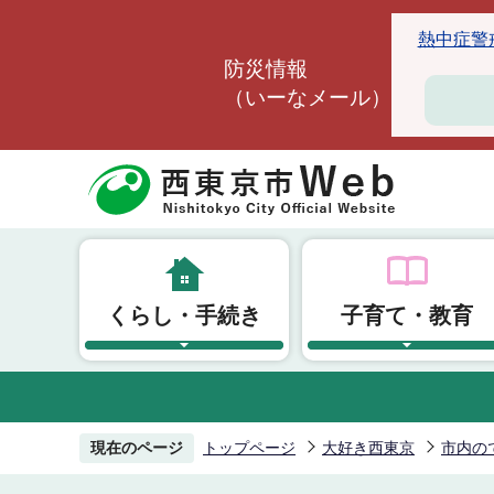
こ
熱中症警戒ア
の
防災情報
ペ
（いーなメール）
ー
ジ
の
先
頭
で
す
くらし・手続き
子育て・教育
現在のページ
トップページ
大好き西東京
市内の