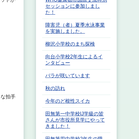
セッションに参加しまし
た！
障害児（者）夏季水泳事業
を実施しました。
柳沢小学校のまち探検
向台小学校2年生によるイ
ンタビュー
バラが咲いています
秋の訪れ
きな拍手
今年のど根性スイカ
田無第一中学校IJ学級の皆
さんが市役所見学にやって
きました！
田無第四中学校2年生の職