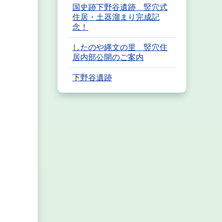
国史跡下野谷遺跡 竪穴式
住居・土器溜まり完成記
念！
したのや縄文の里 竪穴住
居内部公開のご案内
下野谷遺跡