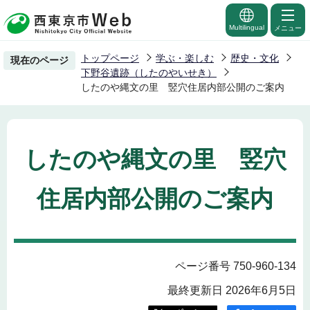
こ
の
Multilingual
メニュー
ペ
トップページ
学ぶ・楽しむ
歴史・文化
現在のページ
ー
下野谷遺跡（したのやいせき）
ジ
したのや縄文の里 竪穴住居内部公開のご案内
の
先
頭
したのや縄文の里 竪穴
で
す
住居内部公開のご案内
ページ番号 750-960-134
最終更新日 2026年6月5日