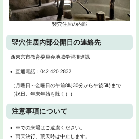
竪穴住居の内部
竪穴住居内部公開日の連絡先
西東京市教育委員会地域学習推進課
直通電話：042-420-2832
（月曜日～金曜日の午前8時30分から午後5時まで
（祝日、年末年始を除く））
注意事項について
車での来場はご遠慮ください。
雨天決行、荒天時は中止します。