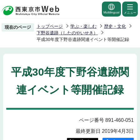
こ
の
Multilingual
メニュー
ペ
トップページ
学ぶ・楽しむ
歴史・文化
現在のページ
ー
下野谷遺跡（したのやいせき）
ジ
平成30年度下野谷遺跡関連イベント等開催記録
の
先
頭
平成30年度下野谷遺跡関
で
す
連イベント等開催記録
ページ番号 891-460-051
最終更新日 2019年4月3日