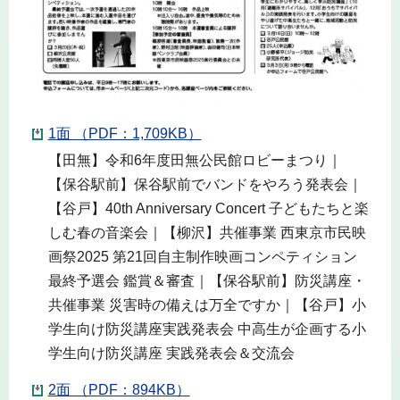
1面 （PDF：1,709KB）
【田無】令和6年度田無公民館ロビーまつり｜
【保谷駅前】保谷駅前でバンドをやろう発表会｜
【谷戸】40th Anniversary Concert 子どもたちと楽
しむ春の音楽会｜【柳沢】共催事業 西東京市民映
画祭2025 第21回自主制作映画コンペティション
最終予選会 鑑賞＆審査｜【保谷駅前】防災講座・
共催事業 災害時の備えは万全ですか｜【谷戸】小
学生向け防災講座実践発表会 中高生が企画する小
学生向け防災講座 実践発表会＆交流会
2面 （PDF：894KB）