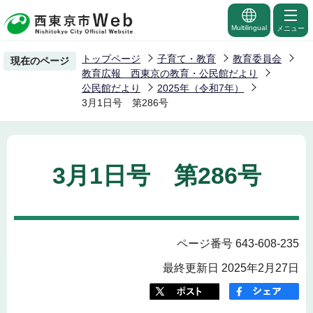
こ
の
Multilingual
メニュー
ペ
トップページ
子育て・教育
教育委員会
現在のページ
ー
教育広報 西東京の教育・公民館だより
ジ
公民館だより
2025年（令和7年）
3月1日号 第286号
の
先
頭
で
3月1日号 第286号
す
ページ番号 643-608-235
最終更新日 2025年2月27日