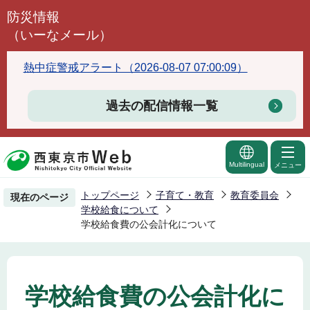
こ
防災情報
の
（いーなメール）
ペ
ー
熱中症警戒アラート（2026-08-07 07:00:09）
ジ
の
過去の配信情報一覧
先
頭
で
Multilingual
メニュー
す
トップページ
子育て・教育
教育委員会
現在のページ
学校給食について
学校給食費の公会計化について
学校給食費の公会計化に