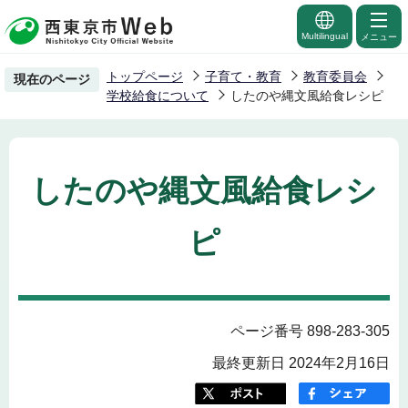
こ
の
Multilingual
メニュー
ペ
トップページ
子育て・教育
教育委員会
現在のページ
ー
学校給食について
したのや縄文風給食レシピ
ジ
の
先
したのや縄文風給食レシ
頭
で
ピ
す
ページ番号 898-283-305
最終更新日 2024年2月16日