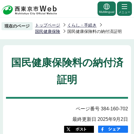
こ
の
Multilingual
メニュー
ペ
トップページ
くらし・手続き
現在のページ
ー
国民健康保険
国民健康保険料の納付済証明
ジ
の
先
国民健康保険料の納付済
頭
で
証明
す
ページ番号 384-160-702
最終更新日 2025年9月2日