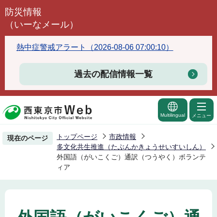
こ
防災情報
の
（いーなメール）
ペ
ー
熱中症警戒アラート（2026-08-06 07:00:10）
ジ
の
過去の配信情報一覧
先
頭
で
Multilingual
メニュー
す
トップページ
市政情報
現在のページ
多文化共生推進（たぶんかきょうせいすいしん）
外国語（がいこくご）通訳（つうやく）ボランテ
ィア