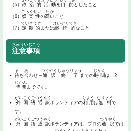
（5）
政治的活動
を
目的
としたこと
ごらくせい
たか
（6）
娯楽性
の
高い
こと
ていきてき
けいぞくてき
（7）
定期的
または
継続的
なこと
ちゅういじこう
注意事項
ま
あ
つうやく
しゅうりょう
じかん
待
ち
合
わせ～
通訳
終了
までの
時間
は、2
じかん
時間
までです。
がいこくごつうやく
りよう
むりょう
外国語通訳
ボランティアの
利用
は
無料
で
す。
がいこくごつうやく
つうやく
外国語通訳
ボランティアは、プロの
通訳
では
つうやく
ないよう
もんだい