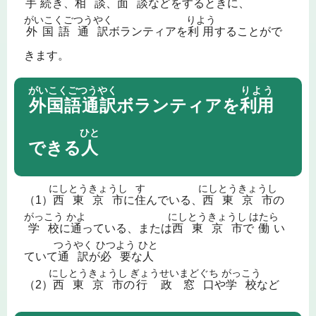
手続
き、
相談
、
面談
などをするときに、
がいこくご
つうやく
りよう
外国語
通訳
ボランティアを
利用
することがで
きます。
がいこくごつうやく
りよう
外国語通訳
ボランティアを
利用
ひと
できる
人
にし
とうきょうし
す
にしとうきょうし
（1）
西
東京市
に
住
んでいる、
西東京市
の
がっこう
かよ
にしとうきょうし
はたら
学校
に
通
っている、または
西東京市
で
働
い
つうやく
ひつよう
ひと
ていて
通訳
が
必要
な
人
にし
とうきょうし
ぎょうせい
まどぐち
がっこう
（2）
西
東京市
の
行政
窓口
や
学校
など