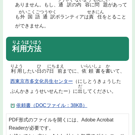
ありません。もし、
通訳
の
内容
に
問題
があって
がいこくごつうやく
せきにん
も
外国語通訳
ボランティアは
責任
をとること
ができません。
りようほうほう
利用方法
りよう
ひ
にちまえ
いらいしょ
か
利用
したい
日
の7
日前
までに、
依頼書
を
書
いて、
西東京市多文化共生センター
（にしとうきょうした
だ
ぶんかきょうせいせんたー）に
出
してください。
依頼書（DOCファイル：38KB）
PDF形式のファイルを開くには、Adobe Acrobat
Readerが必要です。