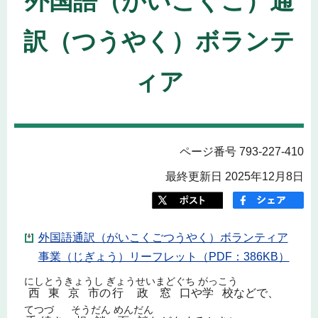
外国語（がいこくご）通
訳（つうやく）ボランテ
ィア
ページ番号 793-227-410
最終更新日 2025年12月8日
外国語通訳（がいこくごつうやく）ボランティア
事業（じぎょう）リーフレット（PDF：386KB）
にし
とうきょうし
ぎょうせい
まどぐち
がっこう
西
東京市
の
行政
窓口
や
学校
などで、
てつづ
そうだん
めんだん