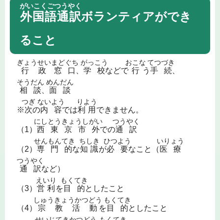
がいこくごつうやく
外国語通訳
ボランティアができ
ること
ぎょうせい
まどぐち
がっこう
おこな
てつづき
行政
窓口
、
学校
などで
行
う
手続
、
そうだん
めんだん
相談
、
面談
つぎ
ないよう
りよう
※
次
の
内容
では
利用
できません。
にしとうきょうしがい
つうやく
（1）
西東京市外
での
通訳
せんもんてき
ちしき
ひつよう
いりょう
（2）
専門的
な
知識
が
必要
なこと（
医療
つうやく
通訳
など）
えいり
もくてき
（3）
営利
を
目的
としたこと
しゅうきょうかつどう
もくてき
（4）
宗教活動
を
目的
としたこと
せいじてきかつどう
もくてき