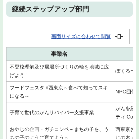
継続ステップアップ部門
画面サイズに合わせて閲覧
事業名
不登校理解及び居場所づくりの輪を地域に広
ぽくるー
げよう！
フードフェスタin西東京～食べて知ってスキ
NPO団体
になる～
がんを経
子育て世代のがんサバイバー支援事業
ティ Colorf
おやじの企画・ガチコンペ～まちの子を、う
西東京お
ちの子のように育てよう～
じの木」