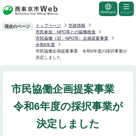
こ
の
Multilingual
メニュー
ペ
トップページ
市政情報
現在のページ
ー
市民参加・NPO等との協働推進
ジ
市民協働（旧：NPO等）企画提案事業
令和6年度
の
市民協働企画提案事業 令和6年度の採択事業が
先
決定しました
頭
で
す
市民協働企画提案事業
令和6年度の採択事業が
決定しました