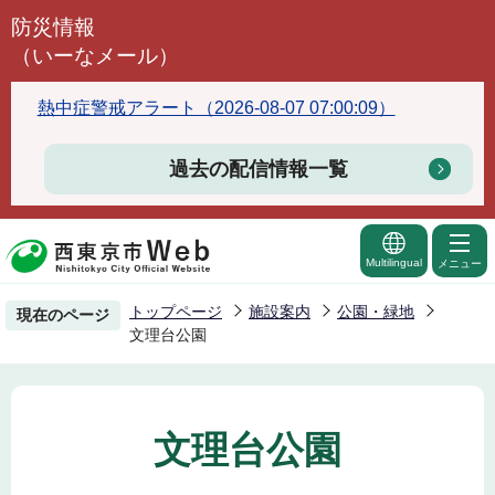
こ
防災情報
の
（いーなメール）
ペ
ー
熱中症警戒アラート（2026-08-07 07:00:09）
ジ
の
過去の配信情報一覧
先
頭
で
Multilingual
メニュー
す
トップページ
施設案内
公園・緑地
現在のページ
文理台公園
文理台公園