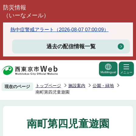
こ
防災情報
の
（いーなメール）
ペ
ー
熱中症警戒アラート（2026-08-07 07:00:09）
ジ
の
過去の配信情報一覧
先
頭
で
Multilingual
メニュー
す
トップページ
施設案内
公園・緑地
現在のページ
南町第四児童遊園
南町第四児童遊園