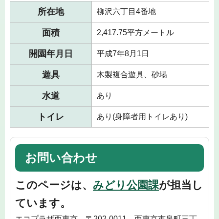
所在地
柳沢六丁目4番地
面積
2,417.75平方メートル
開園年月日
平成7年8月1日
遊具
木製複合遊具、砂場
水道
あり
トイレ
あり(身障者用トイレあり)
お問い合わせ
このページは、
みどり公園課
が担当し
ています。
エコプラザ西東京 〒202-0011 西東京市泉町三丁