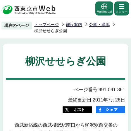
こ
の
Multilingual
メニュー
ペ
トップページ
施設案内
公園・緑地
現在のページ
ー
柳沢せせらぎ公園
ジ
の
先
柳沢せせらぎ公園
頭
で
す
ページ番号 991-091-361
最終更新日 2011年7月26日
西武新宿線の西武柳沢駅南口から柳沢駅前交番の