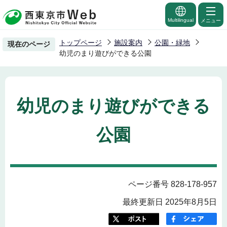
こ
の
Multilingual
メニュー
ペ
トップページ
施設案内
公園・緑地
現在のページ
ー
幼児のまり遊びができる公園
ジ
の
先
幼児のまり遊びができる
頭
で
公園
す
ページ番号 828-178-957
最終更新日 2025年8月5日