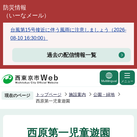
こ
防災情報
の
（いーなメール）
ペ
ー
台風第15号接近に伴う風雨に注意しましょう（2026-
ジ
08-10 16:30:00）
の
先
過去の配信情報一覧
頭
で
す
Multilingual
メニュー
トップページ
施設案内
公園・緑地
現在のページ
西原第一児童遊園
西原第一児童遊園