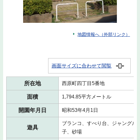
地図情報へ（外部リンク）
画面サイズに合わせて閲覧
所在地
西原町四丁目5番地
面積
1,794.85平方メートル
開園年月日
昭和53年4月1日
ブランコ、すべり台、ジャングル
遊具
子、砂場