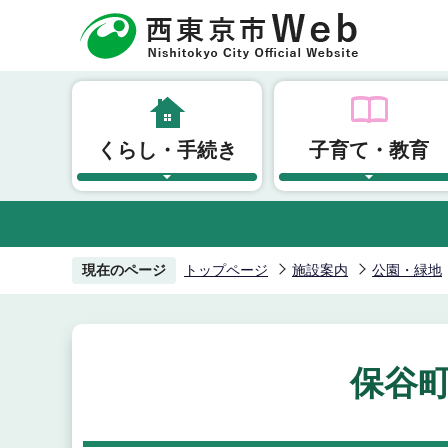
こ
の
ペ
ー
ジ
くらし・手続き
子育て・教育
の
先
頭
で
す
現在のページ
トップページ
施設案内
公園・緑地
保谷