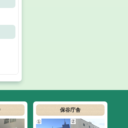
舎
保谷庁舎