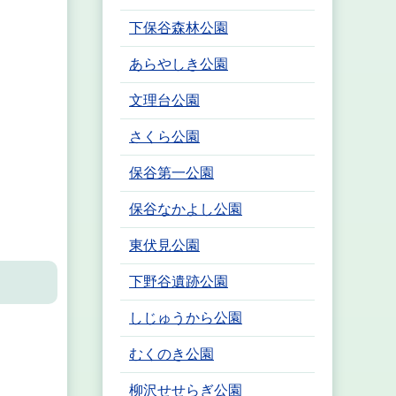
下保谷森林公園
あらやしき公園
文理台公園
さくら公園
保谷第一公園
保谷なかよし公園
東伏見公園
下野谷遺跡公園
しじゅうから公園
むくのき公園
柳沢せせらぎ公園