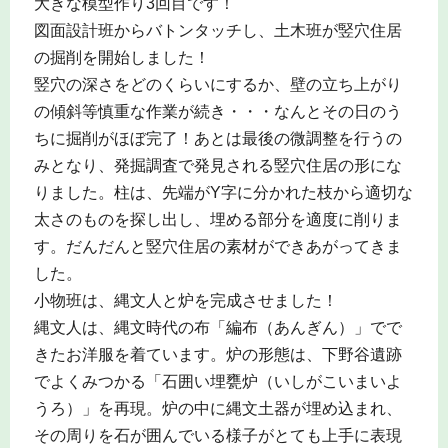
大きな模型作り3回目です！
図面設計班からバトンタッチし、土木班が竪穴住居
の掘削を開始しました！
竪穴の深さをどのくらいにするか、壁の立ち上がり
の傾斜等慎重な作業が続き・・・なんとその日のう
ちに掘削がほぼ完了！あとは最後の微調整を行うの
みとなり、発掘調査で発見される竪穴住居の形にな
りました。柱は、先端がY字に分かれた枝から適切な
太さのものを探し出し、埋める部分を適度に削りま
す。だんだんと竪穴住居の素材ができあがってきま
した。
小物班は、縄文人と炉を完成させました！
縄文人は、縄文時代の布「編布（あんぎん）」でで
きたお洋服を着ています。炉の形態は、下野谷遺跡
でよくみつかる「石囲い埋甕炉（いしがこいまいよ
うろ）」を再現。炉の中に縄文土器が埋め込まれ、
その周りを石が囲んでいる様子がとても上手に表現