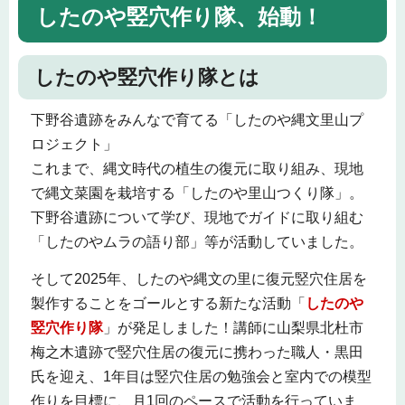
したのや竪穴作り隊、始動！
したのや竪穴作り隊とは
下野谷遺跡をみんなで育てる「したのや縄文里山プ
ロジェクト」
これまで、縄文時代の植生の復元に取り組み、現地
で縄文菜園を栽培する「したのや里山つくり隊」。
下野谷遺跡について学び、現地でガイドに取り組む
「したのやムラの語り部」等が活動していました。
そして2025年、したのや縄文の里に復元竪穴住居を
製作することをゴールとする新たな活動「
したのや
竪穴作り隊
」が発足しました！講師に山梨県北杜市
梅之木遺跡で竪穴住居の復元に携わった職人・黒田
氏を迎え、1年目は竪穴住居の勉強会と室内での模型
作りを目標に、月1回のペースで活動を行っていま