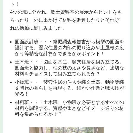
ト！
4つの班に分かれ、郷土資料室の展示からヒントをも
らったり、外に出かけて材料を調達したりとそれぞ
れの活動に勤しみました。
図面設計班・・・発掘調査報告書から模型の図面を
設計する。竪穴住居の内部の掘り込みや土屋根の広
がり等精密な計算ができるかがポイント！
土木班・・・図面を基に、竪穴住居を組み立てる。
図面班と協力し、柱の枝の太さや長さなど、適切な
材料をチョイスして組み立てられるか？
小物班・・・竪穴住居の住人や縄文土器、動物等縄
文時代の暮らしを再現する。細かい作業と職人技が
光る！
材料班・・・土木班、小物班が必要とするすべての
材料を調達する。質感や重さなどイメージ通りの材
料を集められるか！？