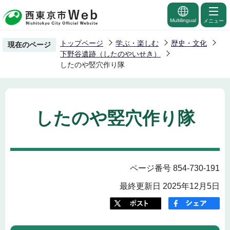
こ
の
Multilingual
メニュー
ペ
トップページ
学ぶ・楽しむ
歴史・文化
現在のページ
ー
下野谷遺跡（したのやいせき）
ジ
したのや竪穴作り隊
の
先
頭
したのや竪穴作り隊
で
す
ページ番号 854-730-191
最終更新日 2025年12月5日