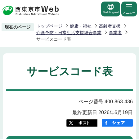
こ
の
Multilingual
メニュー
ペ
トップページ
健康・福祉
高齢者支援
現在のページ
ー
介護予防・日常生活支援総合事業
事業者
ジ
サービスコード表
の
先
頭
サービスコード表
で
す
ページ番号 400-863-436
最終更新日 2026年6月19日