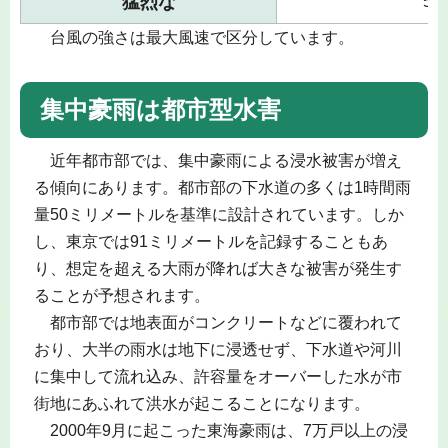
猛烈な
54
台風の強さは最大風速で区分しています。
集中豪雨は都市型水害
近年都市部では、集中豪雨による浸水被害が増え
る傾向にあります。都市部の下水道の多くは1時間雨
量50ミリメートルを基準に設計されています。しか
し、東京では91ミリメートルを記録することもあ
り、想定を超える大雨が降れば大きな被害が発生す
ることが予想されます。
都市部では地表面がコンクリートなどに覆われて
おり、大半の雨水は地下に浸透せず、下水道や河川
に集中して流れ込み、許容量をオーバーした水が市
街地にあふれて洪水が起こることになります。
2000年9月に起こった東海豪雨は、7万戸以上の浸