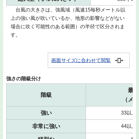
台風の大きさは、強風域（風速15毎秒メートル以
上の強い風が吹いているか、地形の影響などがない
場合に吹く可能性のある範囲）の半径で区分されま
す。
画面サイズに合わせて閲覧
強さの階級分け
最大
階級
（メー
強い
33以上
非常に強い
44以上