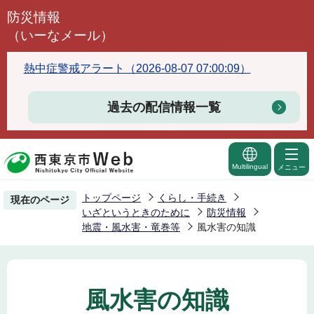
こ
防災情報
の
（いーなメール）
ペ
ー
熱中症警戒アラート（2026-08-07 07:00:09）
ジ
の
過去の配信情報一覧
先
頭
で
Multilingual
メニュー
す
トップページ
くらし・手続き
現在のページ
いざというときのために
防災情報
地震・風水害・竜巻等
風水害の知識
風水害の知識