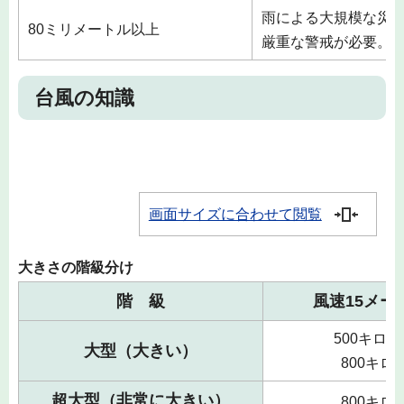
雨による大規模な災
80ミリメートル以上
厳重な警戒が必要。
台風の知識
画面サイズに合わせて閲覧
大きさの階級分け
階 級
風速15メー
500キロ
大型（大きい）
800キ
超大型（非常に大きい）
800キ