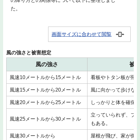
の降り方との関係等について以下に整理しまし
た。
画面サイズに合わせて閲覧
風の強さと被害想定
風の強さ
被
風速10メートルから15メートル
看板やトタン板が飛
風速15メートルから20メートル
風に向かって歩けな
風速20メートルから25メートル
しっかりと体を確保
立っていられず、ブ
風速25メートルから30メートル
もある。
風速30メートルから
屋根が飛び、家が倒