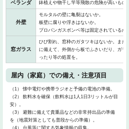
ベランダ
鉢植えや物干し竿等飛散の危険が高いもの
モルタルの壁に亀裂はないか。
外壁
板壁に腐りや浮きはないか。
プロパンガスボンベ等は固定されているか
ひび割れ、窓枠のガタツキはないか。また
窓ガラス
に備えて、外側から板でふさいだり、ガラ
ったり等の処置を。
屋内（家庭）での備え・注意項目
（1） 懐中電灯や携帯ラジオと予備の電池の準備。
（2） 飲料水を確保（飲料水は1人1日3リットルが目
安）。
（3） 避難に備えて貴重品などの非常持出品の準備
を（地震対策としても普段からの準備）。
（4） 台風等に関する気象情報の収集。