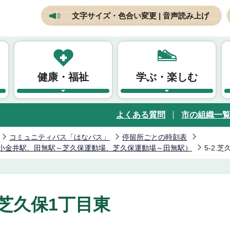
文字サイズ・色合い変更 | 音声読み上げ
健康・福祉
学ぶ・楽しむ
よくある質問
市の組織一
コミュニティバス「はなバス」
停留所ごとの時刻表
小金井駅、田無駅～芝久保運動場、芝久保運動場～田無駅）
5-2.
2.芝久保1丁目東