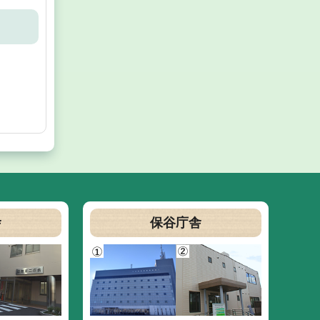
舎
保谷庁舎