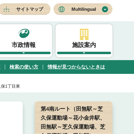
サイトマップ
Multilingual
市政情報
施設案内
覧
検索の使い方
情報が見つからないときは
芝久保1丁目東
第4南ルート（田無駅～芝
久保運動場～花小金井駅、
田無駅～芝久保運動場、芝