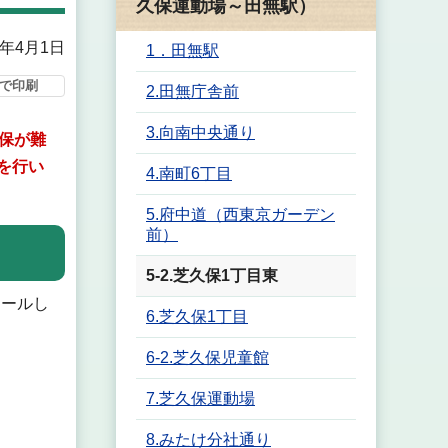
久保運動場～田無駅）
6年4月1日
1．田無駅
で印刷
2.田無庁舎前
3.向南中央通り
保が難
を行い
4.南町6丁目
5.府中道（西東京ガーデン
前）
5-2.芝久保1丁目東
ロールし
6.芝久保1丁目
6-2.芝久保児童館
7.芝久保運動場
8.みたけ分社通り