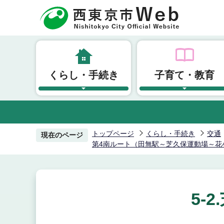
こ
の
ペ
ー
ジ
くらし・手続き
子育て・教育
の
先
頭
で
す
トップページ
くらし・手続き
交通
現在のページ
第4南ルート（田無駅～芝久保運動場～花
5-