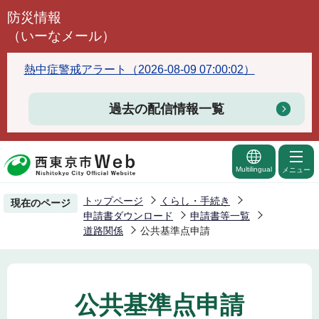
こ
防災情報
の
（いーなメール）
ペ
ー
熱中症警戒アラート（2026-08-09 07:00:02）
ジ
の
過去の配信情報一覧
先
頭
で
Multilingual
メニュー
す
トップページ
くらし・手続き
現在のページ
申請書ダウンロード
申請書等一覧
道路関係
公共基準点申請
公共基準点申請