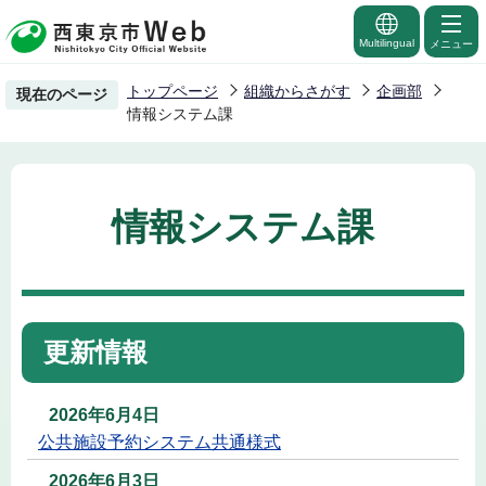
こ
の
Multilingual
メニュー
ペ
トップページ
組織からさがす
企画部
現在のページ
ー
情報システム課
ジ
の
先
情報システム課
頭
で
す
更新情報
2026年6月4日
公共施設予約システム共通様式
2026年6月3日