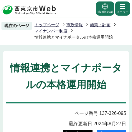
こ
の
Multilingual
メニュー
ペ
トップページ
市政情報
施策・計画
現在のページ
ー
マイナンバー制度
ジ
情報連携とマイナポータルの本格運用開始
の
先
頭
情報連携とマイナポータ
で
す
ルの本格運用開始
ページ番号 137-326-095
最終更新日 2024年8月27日