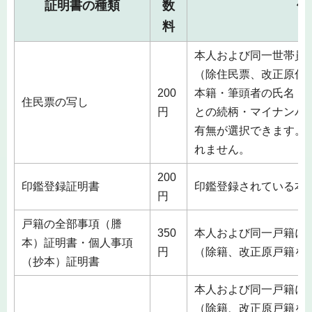
証明書の種類
数
備
料
本人および同一世帯員
（除住民票、改正原住
200
本籍・筆頭者の氏名・
住民票の写し
円
との続柄・マイナンバ
有無が選択できます。
れません。
200
印鑑登録証明書
印鑑登録されている本
円
戸籍の全部事項（謄
350
本人および同一戸籍に
本）証明書・個人事項
円
（除籍、改正原戸籍を
（抄本）証明書
本人および同一戸籍に
（除籍、改正原戸籍を