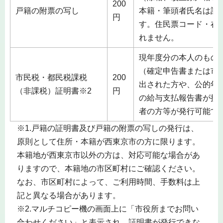
200
戸籍の附票の写し
本籍・筆頭者氏名は記
円
す。住民票コード・在
れません。
現年度分の本人のもの
（確定申告書または市
市民税・都民税課税
200
出された方や、公的年
（非課税）証明書※2
円
の給与支払報告書が提
者の方等が発行可能で
※1.戸籍の証明書及び戸籍の附票の写しの発行は、
原則として住所・本籍が西東京市の方に限ります。
本籍地が西東京市以外の方は、対応可能な場合があ
りますので、本籍地の市区町村にご確認ください。
なお、市区町村によって、ご利用時間、手数料は上
記と異なる場合があります。
※2.マルチコピー機の画面上に「市役所までお問い
合わせください」と表示され、証明書が発行できな