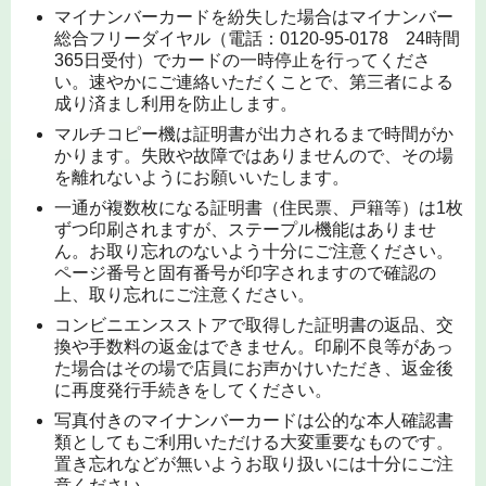
マイナンバーカードを紛失した場合はマイナンバー
総合フリーダイヤル（電話：0120-95-0178 24時間
365日受付）でカードの一時停止を行ってくださ
い。速やかにご連絡いただくことで、第三者による
成り済まし利用を防止します。
マルチコピー機は証明書が出力されるまで時間がか
かります。失敗や故障ではありませんので、その場
を離れないようにお願いいたします。
一通が複数枚になる証明書（住民票、戸籍等）は1枚
ずつ印刷されますが、ステープル機能はありませ
ん。お取り忘れのないよう十分にご注意ください。
ページ番号と固有番号が印字されますので確認の
上、取り忘れにご注意ください。
コンビニエンスストアで取得した証明書の返品、交
換や手数料の返金はできません。印刷不良等があっ
た場合はその場で店員にお声かけいただき、返金後
に再度発行手続きをしてください。
写真付きのマイナンバーカードは公的な本人確認書
類としてもご利用いただける大変重要なものです。
置き忘れなどが無いようお取り扱いには十分にご注
意ください。